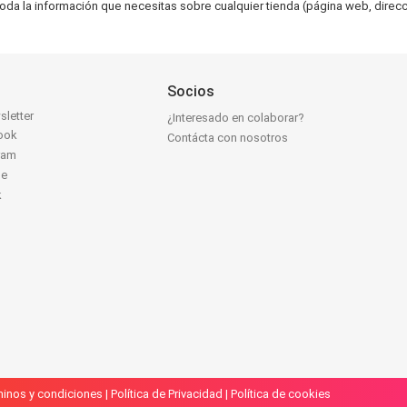
toda la información que necesitas sobre cualquier tienda (página web, direcci
Socios
sletter
¿Interesado en colaborar?
ook
Contácta con nosotros
ram
be
k
inos y condiciones
|
Política de Privacidad
|
Política de cookies