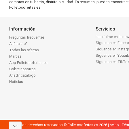
compras en tu barrio, distrito o ciudad. En resumen, puedes encontrar 
Folletosofertas.es.
Información
Servicios
Inscribirse en la new
Preguntas frecuentes
Síguenos en Faceb
Anúnciate?
Síguenos en Instag
Todas las ofertas
Síguenos en Youtu
Marcas
Síguenos en TikTo
App Folletosofertas.es
Sobre nosotros
Añadir catálogo
Noticias
Todos los derechos reservados © Folletosofertas.es 2026 |
Aviso
|
Térm