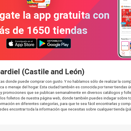
gate la app gratuita con
ás de 1650 tiendas
ardiel (Castile and León)
ntas donde puede comprar con gusto. Y no hablamos sólo de realizar la com
 o menaje del hogar. Esta ciudad también es conocida por tener tiendas ún
y promociones que se publican semanalmente en diversos catálogos y folle
os folletos de nuestra página web, donde también puedes indagar sobre tod
mación en diferentes categorías, para que te sea fácil encontrarlas y compar
uedes encontrar toda la información que necesitas sobre cualquier tienda (pá