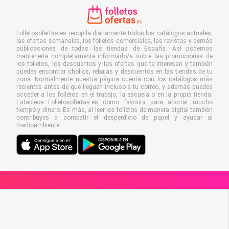
Folletosofertas.es recopila diariamente todos los catálogos actuales,
las ofertas semanales, los folletos comerciales, las revistas y demás
publicaciones de todas las tiendas de España. Así podemos
mantenerte completamente informado/a sobre las promociones de
los folletos, los descuentos y las ofertas que te interesan y también
puedes encontrar chollos, rebajas y descuentos en las tiendas de tu
zona. Normalmente nuestra página cuenta con los catálogos más
recientes antes de que lleguen incluso a tu correo, y además puedes
acceder a los folletos en el trabajo, la escuela o en la propia tienda.
Establece Folletosofertas.es como favorita para ahorrar mucho
tiempo y dinero. Es más, al leer los folletos de manera digital también
contribuyes a combatir el desperdicio de papel y ayudar al
medioambiente.