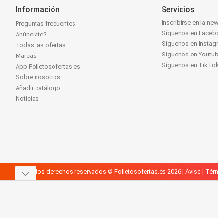
Información
Servicios
Inscribirse en la new
Preguntas frecuentes
Síguenos en Faceb
Anúnciate?
Síguenos en Instag
Todas las ofertas
Síguenos en Youtu
Marcas
Síguenos en TikTo
App Folletosofertas.es
Sobre nosotros
Añadir catálogo
Noticias
Todos los derechos reservados © Folletosofertas.es 2026 |
Aviso
|
Térm