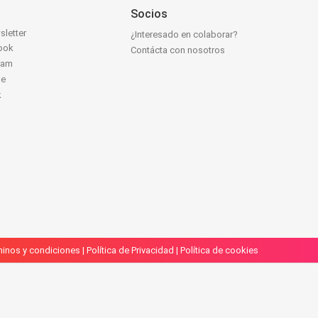
Socios
sletter
¿Interesado en colaborar?
ook
Contácta con nosotros
ram
be
k
inos y condiciones
|
Política de Privacidad
|
Política de cookies