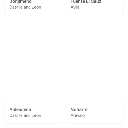
Donjimeno
Fuente El Saúz
Castile and León
Ávila
Aldeaseca
Noharre
Castile and León
Arévalo