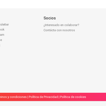
Socios
sletter
¿Interesado en colaborar?
ook
Contácta con nosotros
ram
be
k
inos y condiciones
|
Política de Privacidad
|
Política de cookies