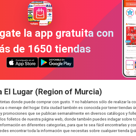
gate la app gratuita con
ás de 1650 tiendas
a El Lugar (Region of Murcia)
istintas donde puede comprar con gusto. Y no hablamos sólo de realizar la 
 o menaje del hogar. Esta ciudad también es conocida por tener tiendas ún
y promociones que se publican semanalmente en diversos catálogos y folle
os folletos de nuestra página web, donde también puedes indagar sobre tod
formación en diferentes categorías, para que te sea fácil encontrarlas y com
uedes encontrar toda la información que necesitas sobre cualquier tienda (pá