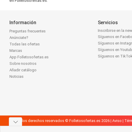
en Folletosofertas.es.
Información
Servicios
Inscribirse en la new
Preguntas frecuentes
Síguenos en Faceb
Anúnciate?
Síguenos en Instag
Todas las ofertas
Síguenos en Youtu
Marcas
Síguenos en TikTo
App Folletosofertas.es
Sobre nosotros
Añadir catálogo
Noticias
Todos los derechos reservados © Folletosofertas.es 2026 |
Aviso
|
Térm