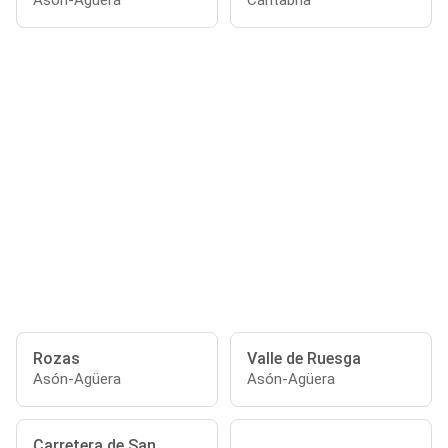
Asón-Agüera
Cantabria
Rozas
Valle de Ruesga
Asón-Agüera
Asón-Agüera
Carretera de San