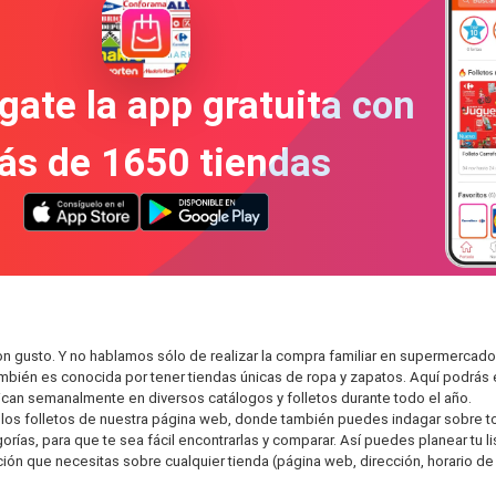
gate la app gratuita con
ás de 1650 tiendas
n gusto. Y no hablamos sólo de realizar la compra familiar en supermerca
también es conocida por tener tiendas únicas de ropa y zapatos. Aquí podrá
can semanalmente en diversos catálogos y folletos durante todo el año.
os folletos de nuestra página web, donde también puedes indagar sobre tod
as, para que te sea fácil encontrarlas y comparar. Así puedes planear tu lis
ción que necesitas sobre cualquier tienda (página web, dirección, horario de 