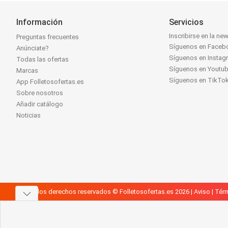
Información
Servicios
Inscribirse en la new
Preguntas frecuentes
Síguenos en Faceb
Anúnciate?
Síguenos en Instag
Todas las ofertas
Síguenos en Youtu
Marcas
Síguenos en TikTo
App Folletosofertas.es
Sobre nosotros
Añadir catálogo
Noticias
Todos los derechos reservados © Folletosofertas.es 2026 |
Aviso
|
Térm