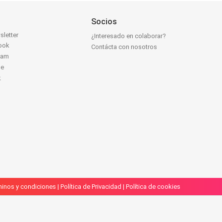
Socios
sletter
¿Interesado en colaborar?
ook
Contácta con nosotros
ram
be
k
inos y condiciones
|
Política de Privacidad
|
Política de cookies