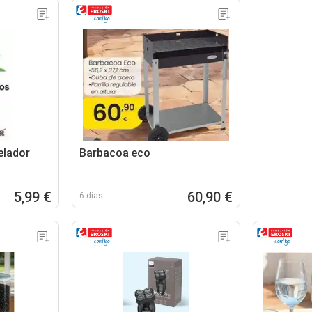
elador
Barbacoa eco
5,99 €
60,90 €
6 días