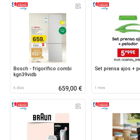
Bosch - frigorífico combi
Set prensa ajos + p
kgn39vidb
659,00 €
6 días
1 mes