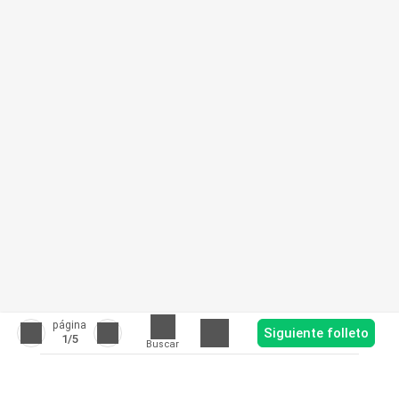
página
Siguiente folleto
1
/5
Buscar