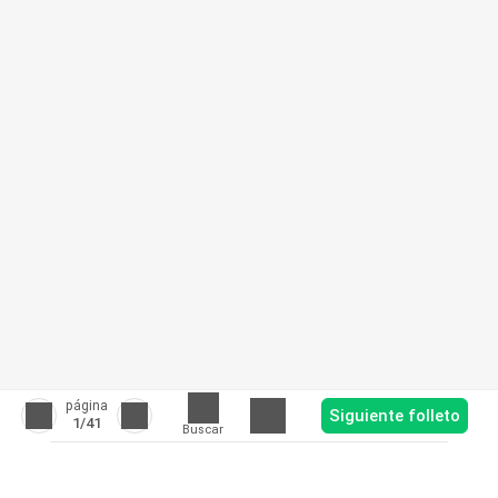
página
Siguiente folleto
1
/41
Buscar