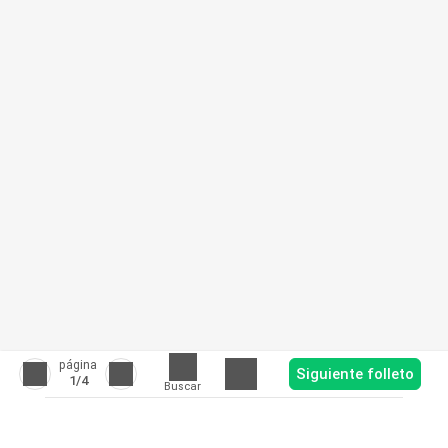
página
Siguiente folleto
1
/4
Buscar