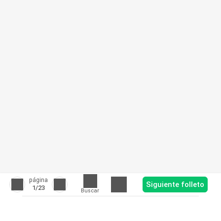
página
Siguiente folleto
1
/23
Buscar