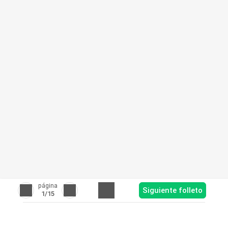
página
Siguiente folleto
1
/15