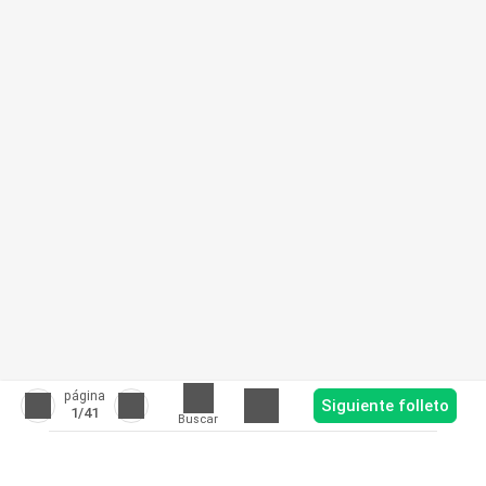
página
Siguiente folleto
1
/41
Buscar