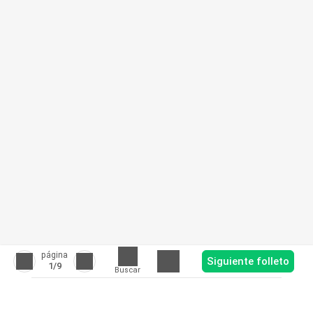
página
Siguiente folleto
1
/9
Buscar