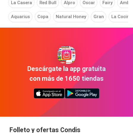
La Casera
Red Bull
Alpro
Oscar
Fairy
Ambie
Aquarius
Copa
Natural Honey
Gran
La Cocine
Descárgate la app gratuita
con más de 1650 tiendas
Folleto y ofertas Condis