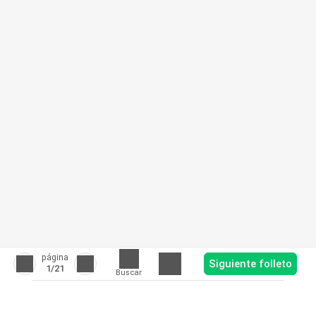
página
Siguiente folleto
1
/21
Buscar