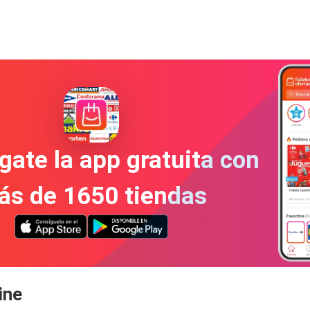
gate la app gratuita con
ás de 1650 tiendas
ine