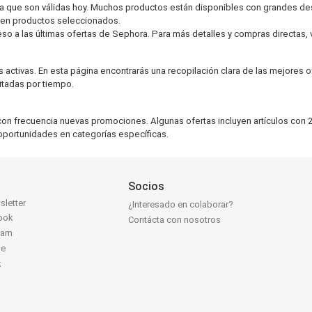
ora que son válidas hoy. Muchos productos están disponibles con grandes d
 en productos seleccionados.
 a las últimas ofertas de Sephora. Para más detalles y compras directas, visi
activas. En esta página encontrarás una recopilación clara de las mejores
itadas por tiempo.
on frecuencia nuevas promociones. Algunas ofertas incluyen artículos con 2
portunidades en categorías específicas.
Socios
sletter
¿Interesado en colaborar?
ook
Contácta con nosotros
ram
be
k