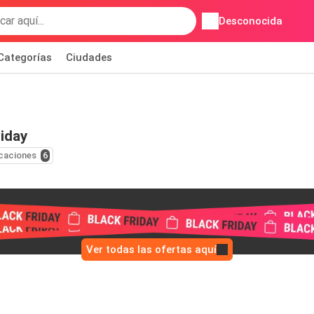
Desconocida
Categorías
Ciudades
riday
caciones
6
Ver todas las ofertas aquí