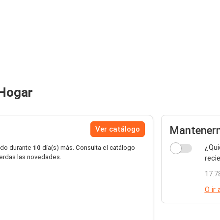
 Hogar
Mantener
Ver catálogo
¿Qui
ido durante
10
día(s) más. Consulta el catálogo
pierdas las novedades.
reci
17.7
O ir