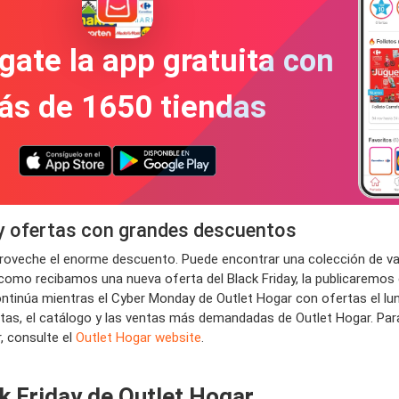
gate la app gratuita con
ás de 1650 tiendas
 y ofertas con grandes descuentos
aproveche el enorme descuento. Puede encontrar una colección de va
 como recibamos una nueva oferta del Black Friday, la publicaremos e
tinúa mientras el Cyber ​​Monday de Outlet Hogar con ofertas el lun
fertas, el catálogo y las ventas más demandadas de Outlet Hogar. P
r, consulte el
Outlet Hogar website
.
k Friday de Outlet Hogar