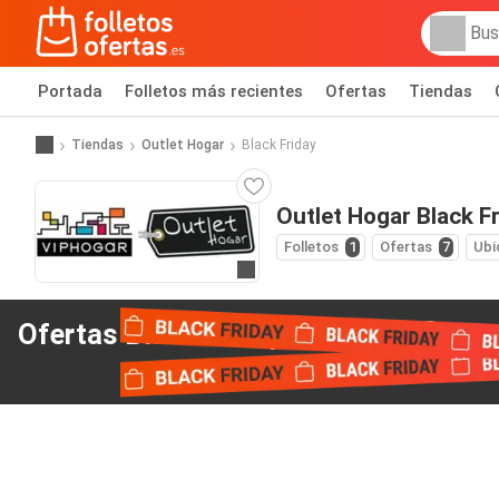
Portada
Folletos más recientes
Ofertas
Tiendas
Tiendas
Outlet Hogar
Black Friday
Outlet Hogar Black F
Folletos
1
Ofertas
7
Ubi
Ir a la web
Ofertas Black Friday
de Outlet Hogar