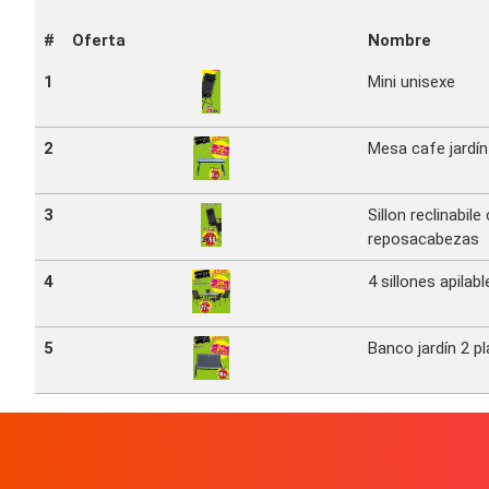
#
Oferta
Nombre
1
Mini unisexe
2
Mesa cafe jardín
3
Sillon reclinabile
reposacabezas
4
4 sillones apila
5
Banco jardín 2 p