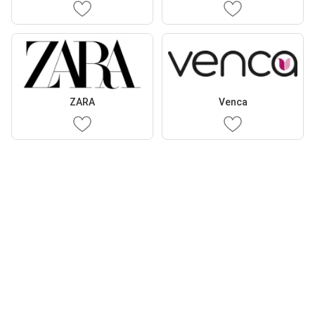
ZARA
Venca