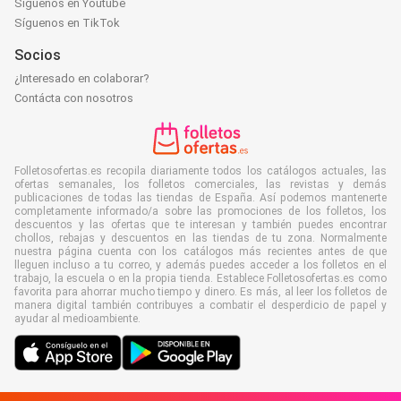
Síguenos en Youtube
Síguenos en TikTok
Socios
¿Interesado en colaborar?
Contácta con nosotros
Folletosofertas.es recopila diariamente todos los catálogos actuales, las
ofertas semanales, los folletos comerciales, las revistas y demás
publicaciones de todas las tiendas de España. Así podemos mantenerte
completamente informado/a sobre las promociones de los folletos, los
descuentos y las ofertas que te interesan y también puedes encontrar
chollos, rebajas y descuentos en las tiendas de tu zona. Normalmente
nuestra página cuenta con los catálogos más recientes antes de que
lleguen incluso a tu correo, y además puedes acceder a los folletos en el
trabajo, la escuela o en la propia tienda. Establece Folletosofertas.es como
favorita para ahorrar mucho tiempo y dinero. Es más, al leer los folletos de
manera digital también contribuyes a combatir el desperdicio de papel y
ayudar al medioambiente.