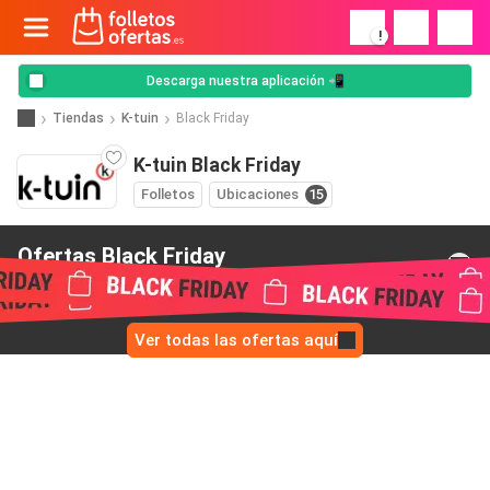
!
Descarga nuestra aplicación 📲
Tiendas
K-tuin
Black Friday
K-tuin Black Friday
Folletos
Ubicaciones
15
Ofertas Black Friday
de K-tuin
Ver todas las ofertas aquí