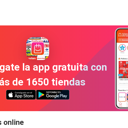
gate la app gratuita con
ás de 1650 tiendas
 online