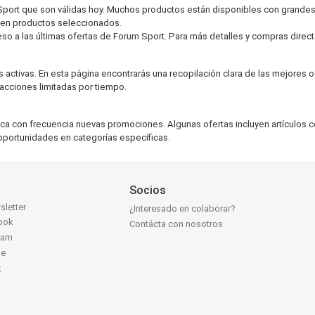
m Sport que son válidas hoy. Muchos productos están disponibles con grand
 en productos seleccionados.
 a las últimas ofertas de Forum Sport. Para más detalles y compras directas, 
ctivas. En esta página encontrarás una recopilación clara de las mejores 
cciones limitadas por tiempo.
ca con frecuencia nuevas promociones. Algunas ofertas incluyen artículos c
portunidades en categorías específicas.
Socios
sletter
¿Interesado en colaborar?
ook
Contácta con nosotros
ram
be
k