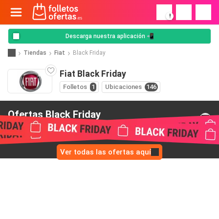
!
Descarga nuestra aplicación 📲
Tiendas
Fiat
Black Friday
Fiat Black Friday
Folletos
1
Ubicaciones
146
Ofertas Black Friday
de Fiat
Ver todas las ofertas aquí