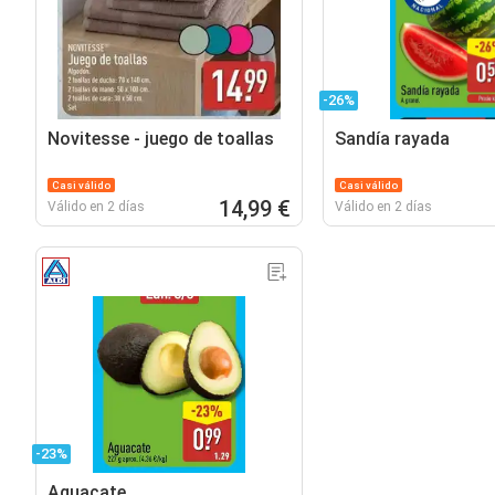
-26%
Novitesse - juego de toallas
Sandía rayada
Casi válido
Casi válido
14,99 €
Válido en 2 días
Válido en 2 días
-23%
Aguacate