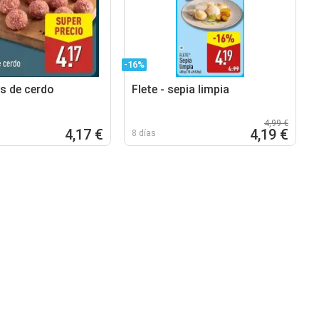
-16%
s de cerdo
Flete - sepia limpia
4,99 €
4,17 €
4,19 €
8 días