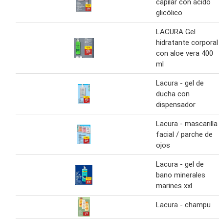
capilar con ácido
glicólico
LACURA Gel
hidratante corporal
con aloe vera 400
ml
Lacura - gel de
ducha con
dispensador
Lacura - mascarilla
facial / parche de
ojos
Lacura - gel de
bano minerales
marines xxl
Lacura - champu