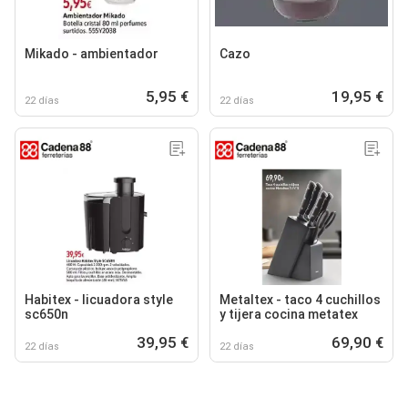
Mikado - ambientador
Cazo
5,95 €
19,95 €
22 días
22 días
Habitex - licuadora style
Metaltex - taco 4 cuchillos
sc650n
y tijera cocina metatex
39,95 €
69,90 €
22 días
22 días