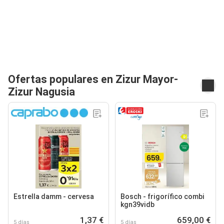
Ofertas populares en Zizur Mayor-
Zizur Nagusia
Estrella damm - cervesa
Bosch - frigorífico combi
kgn39vidb
1,37 €
659,00 €
5 días
5 días