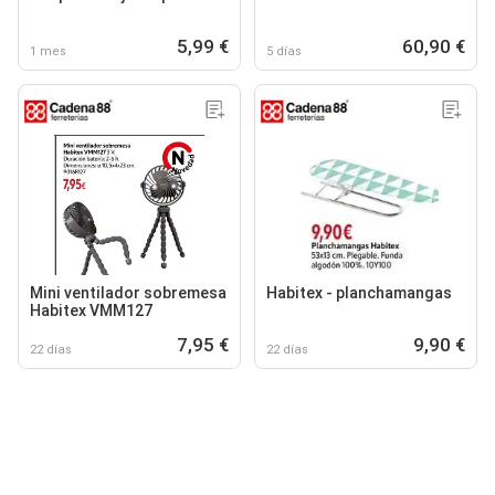
5,99 €
60,90 €
1 mes
5 días
Mini ventilador sobremesa
Habitex - planchamangas
Habitex VMM127
7,95 €
9,90 €
22 días
22 días