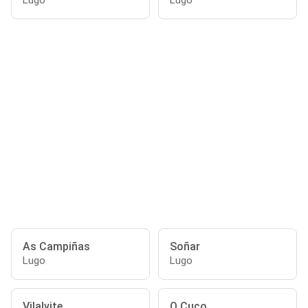
Lugo
Lugo
As Campiñas
Soñar
Lugo
Lugo
Vilalvite
O Cuco