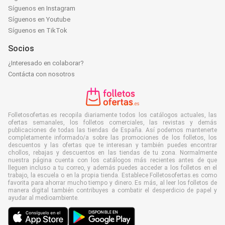
Síguenos en Instagram
Síguenos en Youtube
Síguenos en TikTok
Socios
¿Interesado en colaborar?
Contácta con nosotros
Folletosofertas.es recopila diariamente todos los catálogos actuales, las
ofertas semanales, los folletos comerciales, las revistas y demás
publicaciones de todas las tiendas de España. Así podemos mantenerte
completamente informado/a sobre las promociones de los folletos, los
descuentos y las ofertas que te interesan y también puedes encontrar
chollos, rebajas y descuentos en las tiendas de tu zona. Normalmente
nuestra página cuenta con los catálogos más recientes antes de que
lleguen incluso a tu correo, y además puedes acceder a los folletos en el
trabajo, la escuela o en la propia tienda. Establece Folletosofertas.es como
favorita para ahorrar mucho tiempo y dinero. Es más, al leer los folletos de
manera digital también contribuyes a combatir el desperdicio de papel y
ayudar al medioambiente.