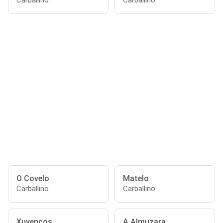
Carballino
Carballino
O Covelo
Matelo
Carballino
Carballino
Xuvencos
A Almuzara