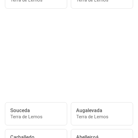
Terra de Lemos
Terra de Lemos
Souceda
Augalevada
Terra de Lemos
Terra de Lemos
Carballedo
Abelleiroá