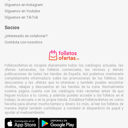
Síguenos en Instagram
Síguenos en Youtube
Síguenos en TikTok
Socios
¿Interesado en colaborar?
Contácta con nosotros
Folletosofertas.es recopila diariamente todos los catálogos actuales, las
ofertas semanales, los folletos comerciales, las revistas y demás
publicaciones de todas las tiendas de España. Así podemos mantenerte
completamente informado/a sobre las promociones de los folletos, los
descuentos y las ofertas que te interesan y también puedes encontrar
chollos, rebajas y descuentos en las tiendas de tu zona. Normalmente
nuestra página cuenta con los catálogos más recientes antes de que
lleguen incluso a tu correo, y además puedes acceder a los folletos en el
trabajo, la escuela o en la propia tienda. Establece Folletosofertas.es como
favorita para ahorrar mucho tiempo y dinero. Es más, al leer los folletos de
manera digital también contribuyes a combatir el desperdicio de papel y
ayudar al medioambiente.