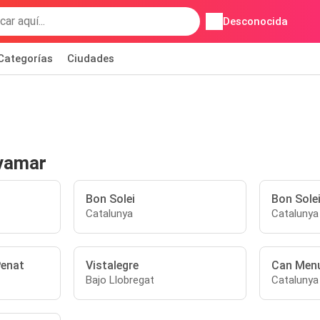
Desconocida
Categorías
Ciudades
avamar
Bon Solei
Bon Solei 
Catalunya
Catalunya
Penat
Vistalegre
Can Men
Bajo Llobregat
Catalunya