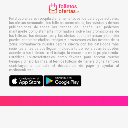
Folletosofertas.es recopila diariamente todos los catálogos actuales,
las ofertas semanales, los folletos comerciales, las revistas y demás
publicaciones de todas las tiendas de España. Así podemos
mantenerte completamente informado/a sobre las promociones de
los folletos, los descuentos y las ofertas que te interesan y también
puedes encontrar chollos, rebajas y descuentos en las tiendas de tu
zona. Normalmente nuestra página cuenta con los catálogos más
recientes antes de que lleguen incluso a tu correo, y además puedes
acceder a los folletos en el trabajo, la escuela o en la propia tienda.
Establece Folletosofertas.es como favorita para ahorrar mucho
tiempo y dinero. Es más, al leer los folletos de manera digital también
contribuyes a combatir el desperdicio de papel y ayudar al
medioambiente.