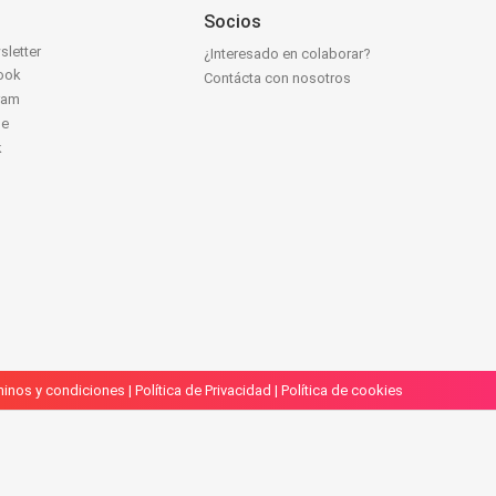
Socios
sletter
¿Interesado en colaborar?
ook
Contácta con nosotros
ram
be
k
inos y condiciones
|
Política de Privacidad
|
Política de cookies