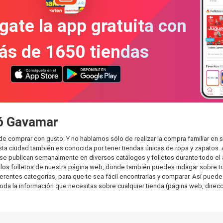
gate la app gratuita con
ás de 1650 tiendas
ió Gavamar
de comprar con gusto. Y no hablamos sólo de realizar la compra familiar 
sta ciudad también es conocida por tener tiendas únicas de ropa y zapatos.
e publican semanalmente en diversos catálogos y folletos durante todo el 
os folletos de nuestra página web, donde también puedes indagar sobre tod
ntes categorías, para que te sea fácil encontrarlas y comparar. Así puedes p
toda la información que necesitas sobre cualquier tienda (página web, direcci