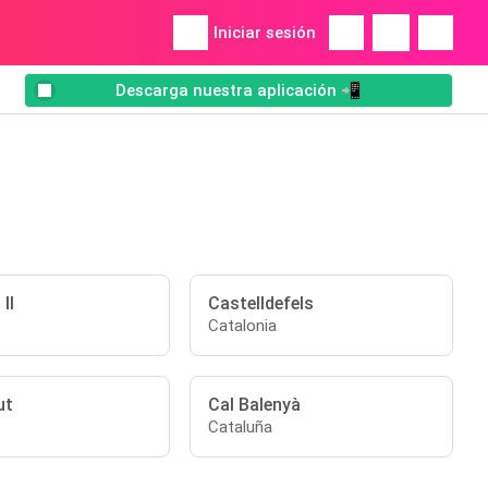
Iniciar sesión
Descarga nuestra aplicación 📲
II
Castelldefels
Catalonia
ut
Cal Balenyà
Cataluña