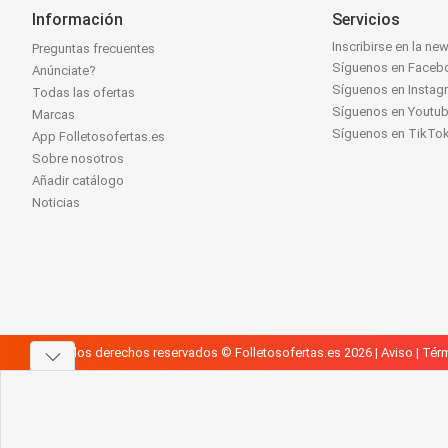
Información
Servicios
Inscribirse en la new
Preguntas frecuentes
Síguenos en Faceb
Anúnciate?
Síguenos en Instag
Todas las ofertas
Síguenos en Youtu
Marcas
Síguenos en TikTo
App Folletosofertas.es
Sobre nosotros
Añadir catálogo
Noticias
Todos los derechos reservados © Folletosofertas.es 2026 |
Aviso
|
Térm