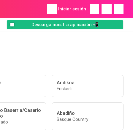
Iniciar sesión
Descarga nuestra aplicación 📲
a
Andikoa
Euskadi
o Baserria/Caserío
Abadiño
ko
Basque Country
sado