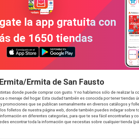
gate la app gratuita con
ás de 1650 tiendas
 Ermita/Ermita de San Fausto
stintas donde puede comprar con gusto. Y no hablamos sólo de realizar la 
 o menaje del hogar. Esta ciudad también es conocida por tener tiendas ún
y promociones que se publican semanalmente en diversos catálogos y folle
os folletos de nuestra página web, donde también puedes indagar sobre tod
ormación en diferentes categorías, para que te sea fácil encontrarlas y comp
uedes encontrar toda la información que necesitas sobre cualquier tienda (pá