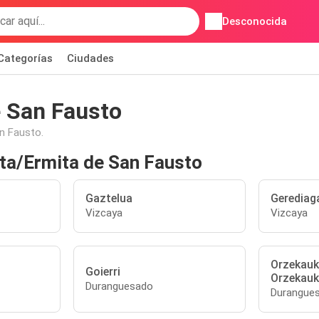
Desconocida
Categorías
Ciudades
e San Fausto
n Fausto.
ta/Ermita de San Fausto
Gaztelua
Gerediag
Vizcaya
Vizcaya
Orzekauk
Goierri
Orzekau
Duranguesado
Durangue