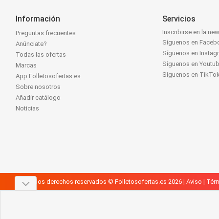
Información
Servicios
Inscribirse en la new
Preguntas frecuentes
Síguenos en Faceb
Anúnciate?
Síguenos en Instag
Todas las ofertas
Síguenos en Youtu
Marcas
Síguenos en TikTo
App Folletosofertas.es
Sobre nosotros
Añadir catálogo
Noticias
Todos los derechos reservados © Folletosofertas.es 2026 |
Aviso
|
Térm