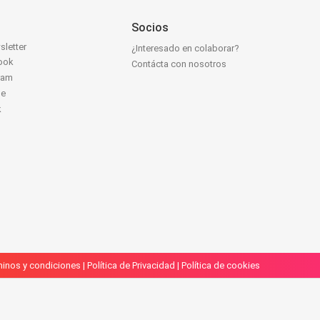
Socios
sletter
¿Interesado en colaborar?
ook
Contácta con nosotros
ram
be
k
inos y condiciones
|
Política de Privacidad
|
Política de cookies