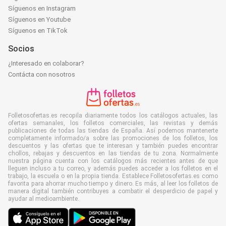
Síguenos en Instagram
Síguenos en Youtube
Síguenos en TikTok
Socios
¿Interesado en colaborar?
Contácta con nosotros
Folletosofertas.es recopila diariamente todos los catálogos actuales, las
ofertas semanales, los folletos comerciales, las revistas y demás
publicaciones de todas las tiendas de España. Así podemos mantenerte
completamente informado/a sobre las promociones de los folletos, los
descuentos y las ofertas que te interesan y también puedes encontrar
chollos, rebajas y descuentos en las tiendas de tu zona. Normalmente
nuestra página cuenta con los catálogos más recientes antes de que
lleguen incluso a tu correo, y además puedes acceder a los folletos en el
trabajo, la escuela o en la propia tienda. Establece Folletosofertas.es como
favorita para ahorrar mucho tiempo y dinero. Es más, al leer los folletos de
manera digital también contribuyes a combatir el desperdicio de papel y
ayudar al medioambiente.