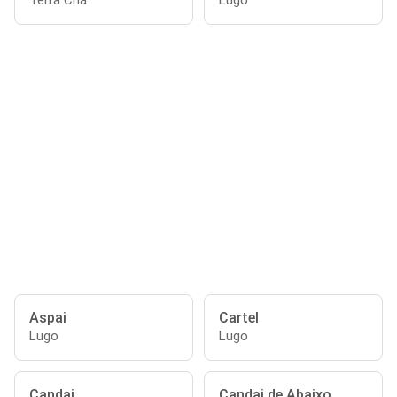
Terra Chá
Lugo
Aspai
Cartel
Lugo
Lugo
Candai
Candai de Abaixo