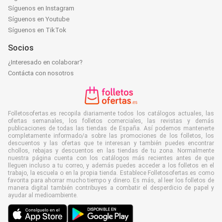
Síguenos en Instagram
Síguenos en Youtube
Síguenos en TikTok
Socios
¿Interesado en colaborar?
Contácta con nosotros
Folletosofertas.es recopila diariamente todos los catálogos actuales, las
ofertas semanales, los folletos comerciales, las revistas y demás
publicaciones de todas las tiendas de España. Así podemos mantenerte
completamente informado/a sobre las promociones de los folletos, los
descuentos y las ofertas que te interesan y también puedes encontrar
chollos, rebajas y descuentos en las tiendas de tu zona. Normalmente
nuestra página cuenta con los catálogos más recientes antes de que
lleguen incluso a tu correo, y además puedes acceder a los folletos en el
trabajo, la escuela o en la propia tienda. Establece Folletosofertas.es como
favorita para ahorrar mucho tiempo y dinero. Es más, al leer los folletos de
manera digital también contribuyes a combatir el desperdicio de papel y
ayudar al medioambiente.