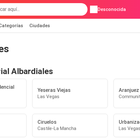
Desconocida
Categorías
Ciudades
les
ial Albardiales
encial
Yeseras Viejas
Aranjuez
Las Vegas
Communit
Ciruelos
Urbaniza
Castile-La Mancha
Las Vega