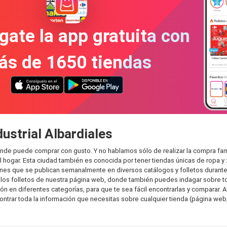
gate la app gratuita con
ás de 1650 tiendas
ustrial Albardiales
donde puede comprar con gusto. Y no hablamos sólo de realizar la compra f
hogar. Esta ciudad también es conocida por tener tiendas únicas de ropa y 
es que se publican semanalmente en diversos catálogos y folletos durante 
os folletos de nuestra página web, donde también puedes indagar sobre tod
n en diferentes categorías, para que te sea fácil encontrarlas y comparar. As
ontrar toda la información que necesitas sobre cualquier tienda (página web,