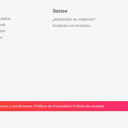
Socios
sletter
¿Interesado en colaborar?
ook
Contácta con nosotros
ram
be
k
inos y condiciones
|
Política de Privacidad
|
Política de cookies