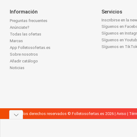
Información
Servicios
Inscribirse en la new
Preguntas frecuentes
Síguenos en Faceb
Anúnciate?
Síguenos en Instag
Todas las ofertas
Síguenos en Youtu
Marcas
Síguenos en TikTo
App Folletosofertas.es
Sobre nosotros
Añadir catálogo
Noticias
Todos los derechos reservados © Folletosofertas.es 2026 |
Aviso
|
Térm