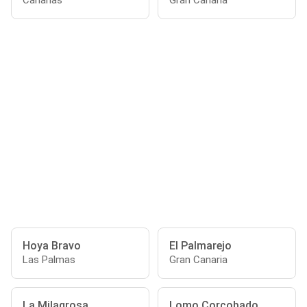
Canarias
Gran Canaria
Hoya Bravo
El Palmarejo
Las Palmas
Gran Canaria
La Milagrosa
Lomo Corcobado