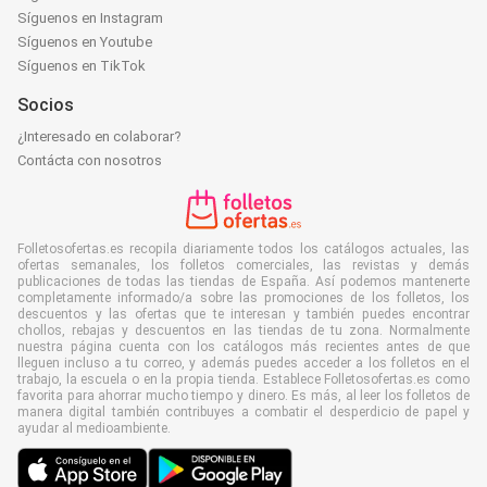
Síguenos en Instagram
Síguenos en Youtube
Síguenos en TikTok
Socios
¿Interesado en colaborar?
Contácta con nosotros
Folletosofertas.es recopila diariamente todos los catálogos actuales, las
ofertas semanales, los folletos comerciales, las revistas y demás
publicaciones de todas las tiendas de España. Así podemos mantenerte
completamente informado/a sobre las promociones de los folletos, los
descuentos y las ofertas que te interesan y también puedes encontrar
chollos, rebajas y descuentos en las tiendas de tu zona. Normalmente
nuestra página cuenta con los catálogos más recientes antes de que
lleguen incluso a tu correo, y además puedes acceder a los folletos en el
trabajo, la escuela o en la propia tienda. Establece Folletosofertas.es como
favorita para ahorrar mucho tiempo y dinero. Es más, al leer los folletos de
manera digital también contribuyes a combatir el desperdicio de papel y
ayudar al medioambiente.