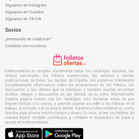
Síguenos en Instagram
Síguenos en Youtube
Síguenos en TikTok
Socios
¿Interesado en colaborar?
Contácta con nosotros
Folletosofertas.es recopila diariamente todos los catálogos actuales, las
ofertas semanales, los folletos comerciales, las revistas y demás
publicaciones de todas las tiendas de España. Así podemos mantenerte
completamente informado/a sobre las promociones de los folletos, los
descuentos y las ofertas que te interesan y también puedes encontrar
chollos, rebajas y descuentos en las tiendas de tu zona. Normalmente
nuestra página cuenta con los catálogos más recientes antes de que
lleguen incluso a tu correo, y además puedes acceder a los folletos en el
trabajo, la escuela o en la propia tienda. Establece Folletosofertas.es como
favorita para ahorrar mucho tiempo y dinero. Es más, al leer los folletos de
manera digital también contribuyes a combatir el desperdicio de papel y
ayudar al medioambiente.