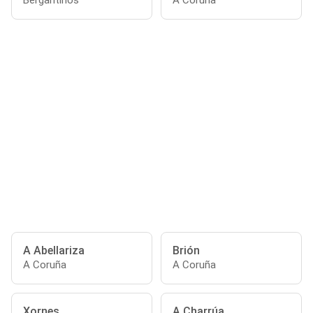
Bergantiños
A Coruña
A Abellariza
Brión
A Coruña
A Coruña
Xornes
A Charrúa