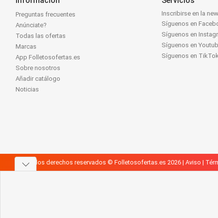
Información
Servicios
Inscribirse en la new
Preguntas frecuentes
Síguenos en Faceb
Anúnciate?
Síguenos en Instag
Todas las ofertas
Síguenos en Youtu
Marcas
Síguenos en TikTo
App Folletosofertas.es
Sobre nosotros
Añadir catálogo
Noticias
Todos los derechos reservados © Folletosofertas.es 2026 |
Aviso
|
Térm