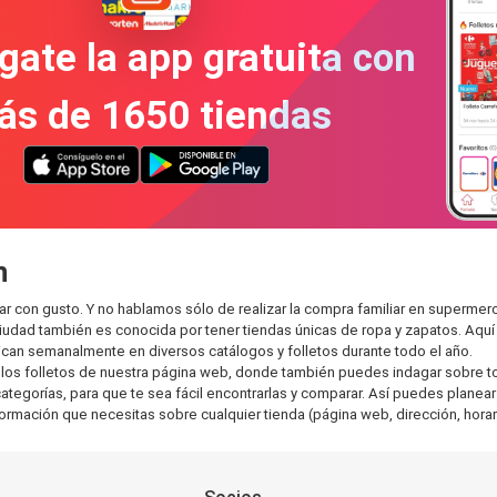
gate la app gratuita con
ás de 1650 tiendas
n
r con gusto. Y no hablamos sólo de realizar la compra familiar en superm
ciudad también es conocida por tener tiendas únicas de ropa y zapatos. Aqu
can semanalmente en diversos catálogos y folletos durante todo el año.
os folletos de nuestra página web, donde también puedes indagar sobre tod
gorías, para que te sea fácil encontrarlas y comparar. Así puedes planear t
nformación que necesitas sobre cualquier tienda (página web, dirección, horar