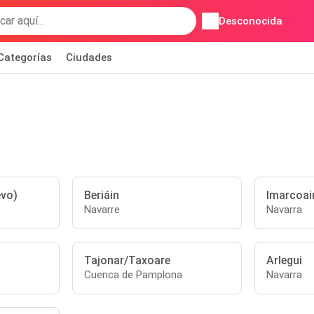
Desconocida
Categorías
Ciudades
evo)
Beriáin
Imarcoai
Navarre
Navarra
Tajonar/Taxoare
Arlegui
Cuenca de Pamplona
Navarra