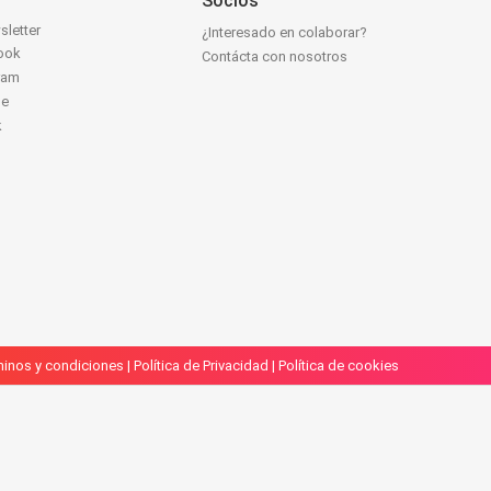
Socios
sletter
¿Interesado en colaborar?
ook
Contácta con nosotros
ram
be
k
inos y condiciones
|
Política de Privacidad
|
Política de cookies