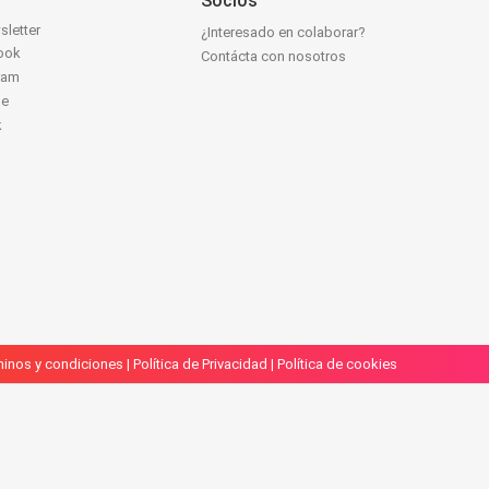
Socios
sletter
¿Interesado en colaborar?
ook
Contácta con nosotros
ram
be
k
inos y condiciones
|
Política de Privacidad
|
Política de cookies