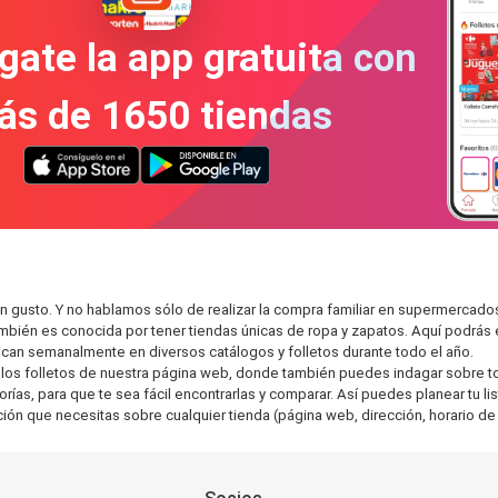
gate la app gratuita con
ás de 1650 tiendas
n gusto. Y no hablamos sólo de realizar la compra familiar en supermerca
también es conocida por tener tiendas únicas de ropa y zapatos. Aquí podrá
can semanalmente en diversos catálogos y folletos durante todo el año.
os folletos de nuestra página web, donde también puedes indagar sobre tod
as, para que te sea fácil encontrarlas y comparar. Así puedes planear tu lis
ción que necesitas sobre cualquier tienda (página web, dirección, horario de 