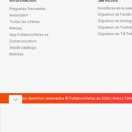
Información
Servicios
Inscribirse en la new
Preguntas frecuentes
Síguenos en Faceb
Anúnciate?
Síguenos en Instag
Todas las ofertas
Síguenos en Youtu
Marcas
Síguenos en TikTo
App Folletosofertas.es
Sobre nosotros
Añadir catálogo
Noticias
Todos los derechos reservados © Folletosofertas.es 2026 |
Aviso
|
Térm