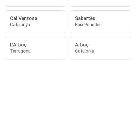
Cal Ventosa
Sabartès
Catalunya
Baix Penedès
L'Arboç
Arboç
Tarragona
Catalonia