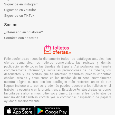
Síguenos en Instagram
Síguenos en Youtube
Síguenos en TikTok
Socios
¿Interesado en colaborar?
Contácta con nosotros
Folletosofertas.es recopila diariamente todos los catálogos actuales, las
ofertas semanales, los folletos comerciales, las revistas y demás
publicaciones de todas las tiendas de España. Así podemos mantenerte
completamente informado/a sobre las promociones de los folletos, los
descuentos y las ofertas que te interesan y también puedes encontrar
chollos, rebajas y descuentos en las tiendas de tu zona. Normalmente
nuestra página cuenta con los catálogos más recientes antes de que
lleguen incluso a tu correo, y además puedes acceder a los folletos en el
trabajo, la escuela o en la propia tienda. Establece Folletosofertas.es como
favorita para ahorrar mucho tiempo y dinero. Es más, al leer los folletos de
manera digital también contribuyes a combatir el desperdicio de papel y
ayudar al medioambiente.