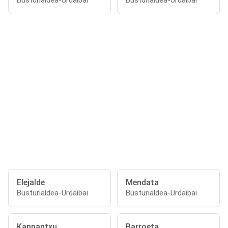
Busturialdea-Urdaibai
Busturialdea-Urdaibai
Elejalde
Mendata
Busturialdea-Urdaibai
Busturialdea-Urdaibai
Kanpantxu
Barroeta