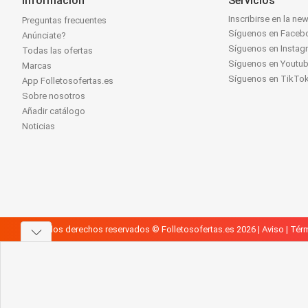
Información
Servicios
Inscribirse en la new
Preguntas frecuentes
Síguenos en Faceb
Anúnciate?
Síguenos en Instag
Todas las ofertas
Síguenos en Youtu
Marcas
Síguenos en TikTo
App Folletosofertas.es
Sobre nosotros
Añadir catálogo
Noticias
Todos los derechos reservados © Folletosofertas.es 2026 |
Aviso
|
Térm