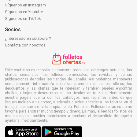
Síguenos en Instagram
Síguenos en Youtube
Síguenos en TikTok
Socios
¿Interesado en colaborar?
Contácta con nosotros
Folletosofertas.es recopila diariamente todos los catálogos actuales, las
ofertas semanales, los folletos comerciales, las revistas y demás
publicaciones de todas las tiendas de España. Así podemos mantenerte
completamente informado/a sobre las promociones de los folletos, los
descuentos y las ofertas que te interesan y también puedes encontrar
chollos, rebajas y descuentos en las tiendas de tu zona. Normalmente
nuestra página cuenta con los catálogos más recientes antes de que
lleguen incluso a tu correo, y además puedes acceder a los folletos en el
trabajo, la escuela o en la propia tienda. Establece Folletosofertas.es como
favorita para ahorrar mucho tiempo y dinero. Es más, al leer los folletos de
manera digital también contribuyes a combatir el desperdicio de papel y
ayudar al medioambiente.