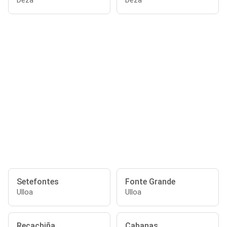
Deza
Deza
Setefontes
Fonte Grande
Ulloa
Ulloa
Recachiña
Cabanas