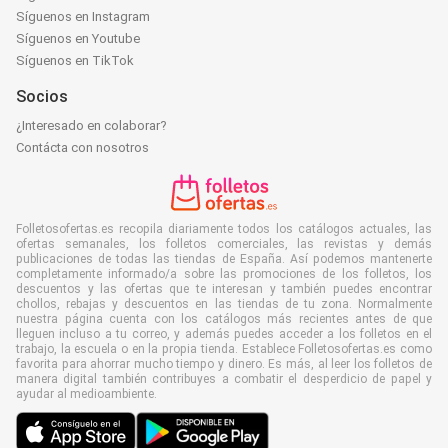
Síguenos en Instagram
Síguenos en Youtube
Síguenos en TikTok
Socios
¿Interesado en colaborar?
Contácta con nosotros
Folletosofertas.es recopila diariamente todos los catálogos actuales, las
ofertas semanales, los folletos comerciales, las revistas y demás
publicaciones de todas las tiendas de España. Así podemos mantenerte
completamente informado/a sobre las promociones de los folletos, los
descuentos y las ofertas que te interesan y también puedes encontrar
chollos, rebajas y descuentos en las tiendas de tu zona. Normalmente
nuestra página cuenta con los catálogos más recientes antes de que
lleguen incluso a tu correo, y además puedes acceder a los folletos en el
trabajo, la escuela o en la propia tienda. Establece Folletosofertas.es como
favorita para ahorrar mucho tiempo y dinero. Es más, al leer los folletos de
manera digital también contribuyes a combatir el desperdicio de papel y
ayudar al medioambiente.