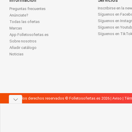
Información
Servicios
Inscribirse en la new
Preguntas frecuentes
Síguenos en Faceb
Anúnciate?
Síguenos en Instag
Todas las ofertas
Síguenos en Youtu
Marcas
Síguenos en TikTo
App Folletosofertas.es
Sobre nosotros
Añadir catálogo
Noticias
Todos los derechos reservados © Folletosofertas.es 2026 |
Aviso
|
Térm