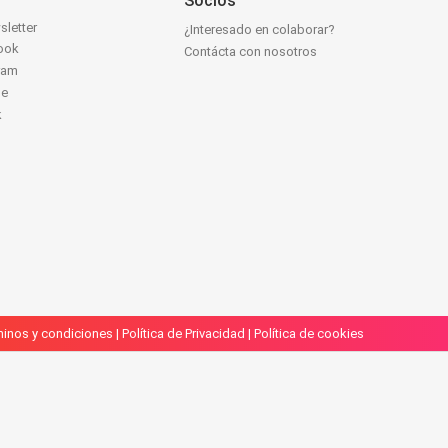
Socios
sletter
¿Interesado en colaborar?
ook
Contácta con nosotros
ram
be
k
inos y condiciones
|
Política de Privacidad
|
Política de cookies