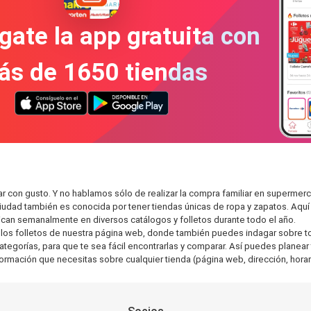
gate la app gratuita con
ás de 1650 tiendas
r con gusto. Y no hablamos sólo de realizar la compra familiar en superm
ciudad también es conocida por tener tiendas únicas de ropa y zapatos. Aqu
can semanalmente en diversos catálogos y folletos durante todo el año.
os folletos de nuestra página web, donde también puedes indagar sobre tod
gorías, para que te sea fácil encontrarlas y comparar. Así puedes planear tu
nformación que necesitas sobre cualquier tienda (página web, dirección, horar