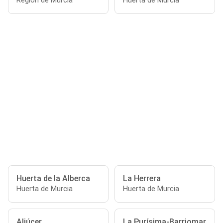
Región de Murcia
Huerta de Murcia
Huerta de la Alberca
La Herrera
Huerta de Murcia
Huerta de Murcia
Aljúcer
La Purísima-Barriomar