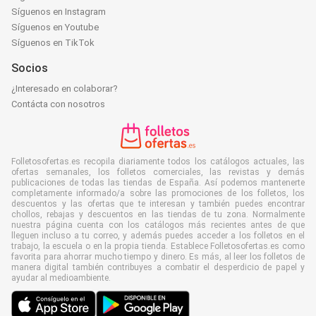
Síguenos en Instagram
Síguenos en Youtube
Síguenos en TikTok
Socios
¿Interesado en colaborar?
Contácta con nosotros
Folletosofertas.es recopila diariamente todos los catálogos actuales, las
ofertas semanales, los folletos comerciales, las revistas y demás
publicaciones de todas las tiendas de España. Así podemos mantenerte
completamente informado/a sobre las promociones de los folletos, los
descuentos y las ofertas que te interesan y también puedes encontrar
chollos, rebajas y descuentos en las tiendas de tu zona. Normalmente
nuestra página cuenta con los catálogos más recientes antes de que
lleguen incluso a tu correo, y además puedes acceder a los folletos en el
trabajo, la escuela o en la propia tienda. Establece Folletosofertas.es como
favorita para ahorrar mucho tiempo y dinero. Es más, al leer los folletos de
manera digital también contribuyes a combatir el desperdicio de papel y
ayudar al medioambiente.