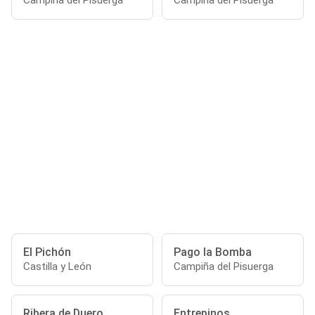
Campiña del Pisuerga
Campiña del Pisuerga
El Pichón
Pago la Bomba
Castilla y León
Campiña del Pisuerga
Ribera de Duero
Entrepinos