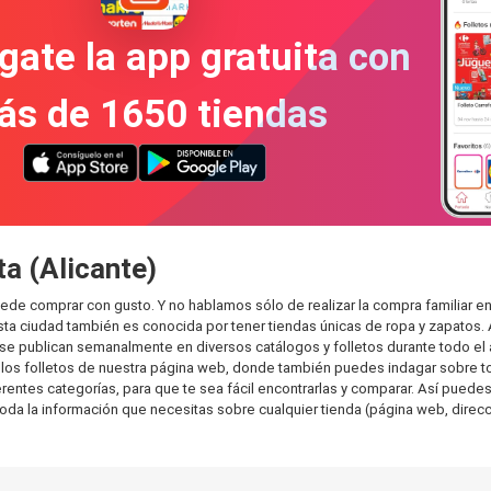
gate la app gratuita con
ás de 1650 tiendas
ta (Alicante)
puede comprar con gusto. Y no hablamos sólo de realizar la compra familia
sta ciudad también es conocida por tener tiendas únicas de ropa y zapatos.
e publican semanalmente en diversos catálogos y folletos durante todo el 
os folletos de nuestra página web, donde también puedes indagar sobre tod
ntes categorías, para que te sea fácil encontrarlas y comparar. Así puedes p
toda la información que necesitas sobre cualquier tienda (página web, direcci