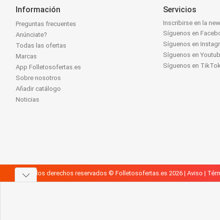
Información
Servicios
Inscribirse en la new
Preguntas frecuentes
Síguenos en Faceb
Anúnciate?
Síguenos en Instag
Todas las ofertas
Síguenos en Youtu
Marcas
Síguenos en TikTo
App Folletosofertas.es
Sobre nosotros
Añadir catálogo
Noticias
Todos los derechos reservados © Folletosofertas.es 2026 |
Aviso
|
Térm