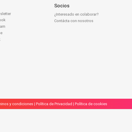
Socios
sletter
¿Interesado en colaborar?
ook
Contácta con nosotros
ram
be
k
inos y condiciones
|
Política de Privacidad
|
Política de cookies