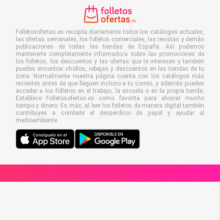
Folletosofertas.es recopila diariamente todos los catálogos actuales,
las ofertas semanales, los folletos comerciales, las revistas y demás
publicaciones de todas las tiendas de España. Así podemos
mantenerte completamente informado/a sobre las promociones de
los folletos, los descuentos y las ofertas que te interesan y también
puedes encontrar chollos, rebajas y descuentos en las tiendas de tu
zona. Normalmente nuestra página cuenta con los catálogos más
recientes antes de que lleguen incluso a tu correo, y además puedes
acceder a los folletos en el trabajo, la escuela o en la propia tienda.
Establece Folletosofertas.es como favorita para ahorrar mucho
tiempo y dinero. Es más, al leer los folletos de manera digital también
contribuyes a combatir el desperdicio de papel y ayudar al
medioambiente.