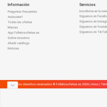
Información
Servicios
Inscribirse en la new
Preguntas frecuentes
Síguenos en Faceb
Anúnciate?
Síguenos en Instag
Todas las ofertas
Síguenos en Youtu
Marcas
Síguenos en TikTo
App Folletosofertas.es
Sobre nosotros
Añadir catálogo
Noticias
Todos los derechos reservados © Folletosofertas.es 2026 |
Aviso
|
Térm