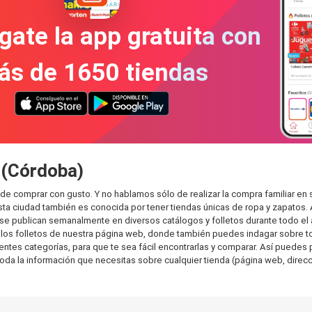
gate la app gratuita con
ás de 1650 tiendas
 (Córdoba)
de comprar con gusto. Y no hablamos sólo de realizar la compra familiar 
sta ciudad también es conocida por tener tiendas únicas de ropa y zapatos.
e publican semanalmente en diversos catálogos y folletos durante todo el 
os folletos de nuestra página web, donde también puedes indagar sobre tod
es categorías, para que te sea fácil encontrarlas y comparar. Así puedes pla
toda la información que necesitas sobre cualquier tienda (página web, direcci