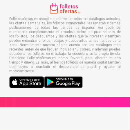
Folletosofertas.es recopila diariamente todos los catálogos actuales,
las ofertas semanales, los folletos comerciales, las revistas y demás
publicaciones de todas las tiendas de España. Así podemos
mantenerte completamente informado/a sobre las promociones de
los folletos, los descuentos y las ofertas que te interesan y también
puedes encontrar chollos, rebajas y descuentos en las tiendas de tu
zona. Normalmente nuestra página cuenta con los catálogos más
recientes antes de que lleguen incluso a tu correo, y además puedes
acceder a los folletos en el trabajo, la escuela o en la propia tienda.
Establece Folletosofertas.es como favorita para ahorrar mucho
tiempo y dinero. Es más, al leer los folletos de manera digital también
contribuyes a combatir el desperdicio de papel y ayudar al
medioambiente.