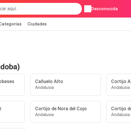
Desconocida
Categorías
Ciudades
rdoba)
obeses
Cañuelo Alto
Cortijo 
Andalusia
Andalusia
z
Cortijo de Nora del Cojo
Cortijo d
Andalusia
Andalusia