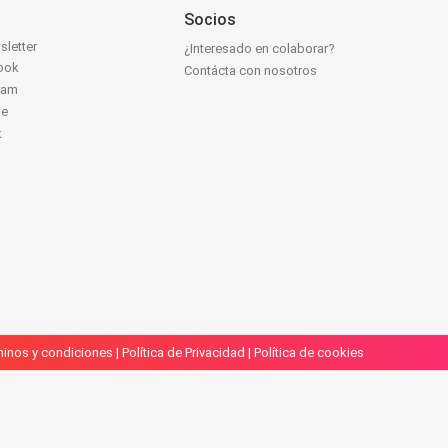
Socios
sletter
¿Interesado en colaborar?
ook
Contácta con nosotros
ram
be
k
inos y condiciones
|
Política de Privacidad
|
Política de cookies