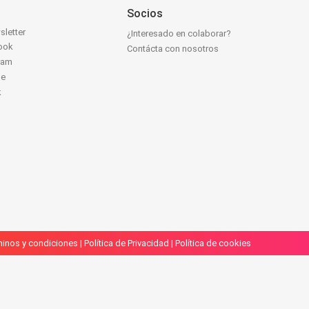
Socios
sletter
¿Interesado en colaborar?
ook
Contácta con nosotros
ram
be
k
inos y condiciones
|
Política de Privacidad
|
Política de cookies