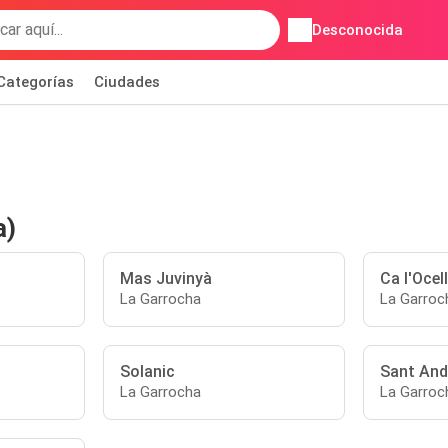
Desconocida
Categorías
Ciudades
a)
Mas Juvinyà
Ca l'Ocell
La Garrocha
La Garroc
Solanic
Sant And
La Garrocha
La Garroc