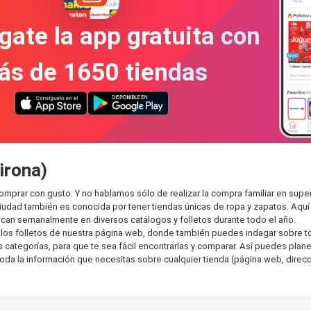
gate la app gratuita con
ás de 1650 tiendas
irona)
omprar con gusto. Y no hablamos sólo de realizar la compra familiar en s
ciudad también es conocida por tener tiendas únicas de ropa y zapatos. Aqu
can semanalmente en diversos catálogos y folletos durante todo el año.
os folletos de nuestra página web, donde también puedes indagar sobre tod
ategorías, para que te sea fácil encontrarlas y comparar. Así puedes planear 
toda la información que necesitas sobre cualquier tienda (página web, direcci