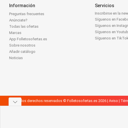
Información
Servicios
Inscribirse en la new
Preguntas frecuentes
Síguenos en Faceb
Anúnciate?
Síguenos en Instag
Todas las ofertas
Síguenos en Youtu
Marcas
Síguenos en TikTo
App Folletosofertas.es
Sobre nosotros
Añadir catálogo
Noticias
Todos los derechos reservados © Folletosofertas.es 2026 |
Aviso
|
Térm