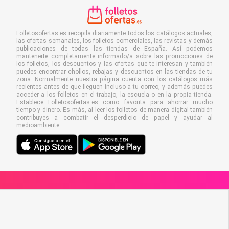
Folletosofertas.es recopila diariamente todos los catálogos actuales,
las ofertas semanales, los folletos comerciales, las revistas y demás
publicaciones de todas las tiendas de España. Así podemos
mantenerte completamente informado/a sobre las promociones de
los folletos, los descuentos y las ofertas que te interesan y también
puedes encontrar chollos, rebajas y descuentos en las tiendas de tu
zona. Normalmente nuestra página cuenta con los catálogos más
recientes antes de que lleguen incluso a tu correo, y además puedes
acceder a los folletos en el trabajo, la escuela o en la propia tienda.
Establece Folletosofertas.es como favorita para ahorrar mucho
tiempo y dinero. Es más, al leer los folletos de manera digital también
contribuyes a combatir el desperdicio de papel y ayudar al
medioambiente.