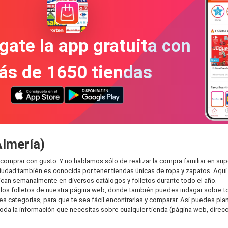
gate la app gratuita con
ás de 1650 tiendas
Almería)
 comprar con gusto. Y no hablamos sólo de realizar la compra familiar en
ciudad también es conocida por tener tiendas únicas de ropa y zapatos. Aqu
can semanalmente en diversos catálogos y folletos durante todo el año.
os folletos de nuestra página web, donde también puedes indagar sobre tod
categorías, para que te sea fácil encontrarlas y comparar. Así puedes planea
toda la información que necesitas sobre cualquier tienda (página web, direcci