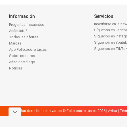
Información
Servicios
Inscribirse en la new
Preguntas frecuentes
Síguenos en Faceb
Anúnciate?
Síguenos en Instag
Todas las ofertas
Síguenos en Youtu
Marcas
Síguenos en TikTo
App Folletosofertas.es
Sobre nosotros
Añadir catálogo
Noticias
Todos los derechos reservados © Folletosofertas.es 2026 |
Aviso
|
Térm