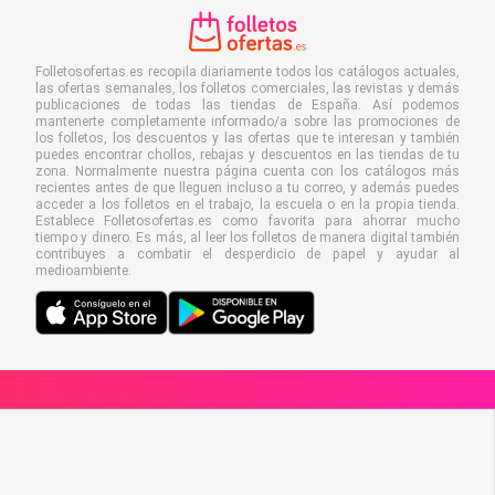
Folletosofertas.es recopila diariamente todos los catálogos actuales,
las ofertas semanales, los folletos comerciales, las revistas y demás
publicaciones de todas las tiendas de España. Así podemos
mantenerte completamente informado/a sobre las promociones de
los folletos, los descuentos y las ofertas que te interesan y también
puedes encontrar chollos, rebajas y descuentos en las tiendas de tu
zona. Normalmente nuestra página cuenta con los catálogos más
recientes antes de que lleguen incluso a tu correo, y además puedes
acceder a los folletos en el trabajo, la escuela o en la propia tienda.
Establece Folletosofertas.es como favorita para ahorrar mucho
tiempo y dinero. Es más, al leer los folletos de manera digital también
contribuyes a combatir el desperdicio de papel y ayudar al
medioambiente.