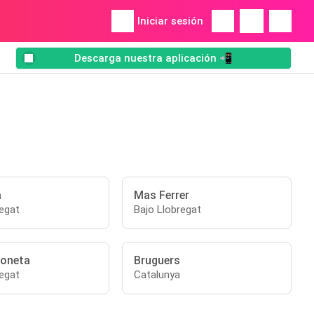
Iniciar sesión
Descarga nuestra aplicación 📲
a
Mas Ferrer
regat
Bajo Llobregat
loneta
Bruguers
regat
Catalunya