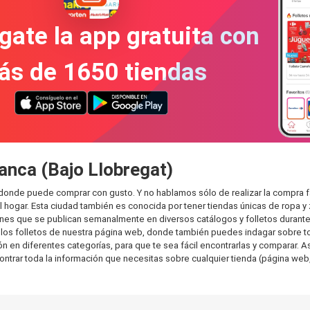
gate la app gratuita con
ás de 1650 tiendas
anca (Bajo Llobregat)
s donde puede comprar con gusto. Y no hablamos sólo de realizar la compra
hogar. Esta ciudad también es conocida por tener tiendas únicas de ropa y 
es que se publican semanalmente en diversos catálogos y folletos durante 
os folletos de nuestra página web, donde también puedes indagar sobre tod
en diferentes categorías, para que te sea fácil encontrarlas y comparar. Así
ontrar toda la información que necesitas sobre cualquier tienda (página web,