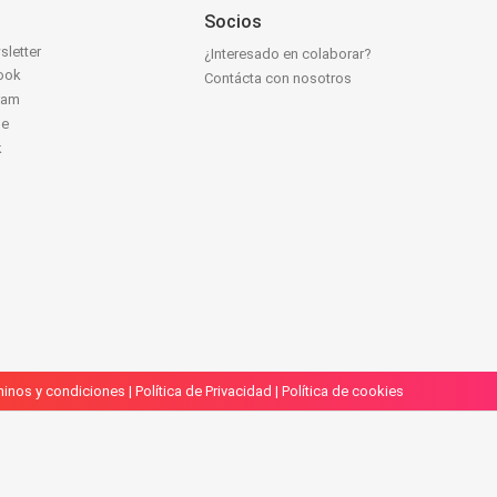
Socios
sletter
¿Interesado en colaborar?
ook
Contácta con nosotros
ram
be
k
inos y condiciones
|
Política de Privacidad
|
Política de cookies