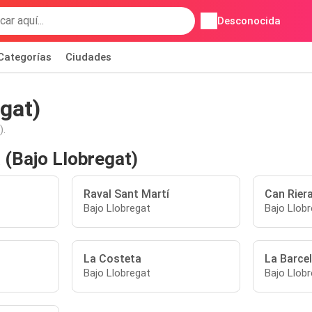
Desconocida
Categorías
Ciudades
gat)
).
 (Bajo Llobregat)
Raval Sant Martí
Can Rier
Bajo Llobregat
Bajo Llob
La Costeta
La Barce
Bajo Llobregat
Bajo Llob