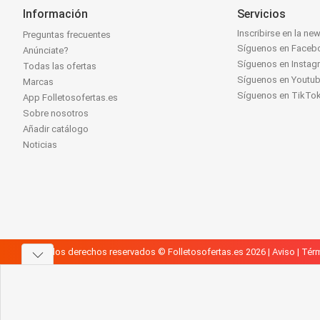
Información
Servicios
Inscribirse en la new
Preguntas frecuentes
Síguenos en Faceb
Anúnciate?
Síguenos en Instag
Todas las ofertas
Síguenos en Youtu
Marcas
Síguenos en TikTo
App Folletosofertas.es
Sobre nosotros
Añadir catálogo
Noticias
Todos los derechos reservados © Folletosofertas.es 2026 |
Aviso
|
Térm