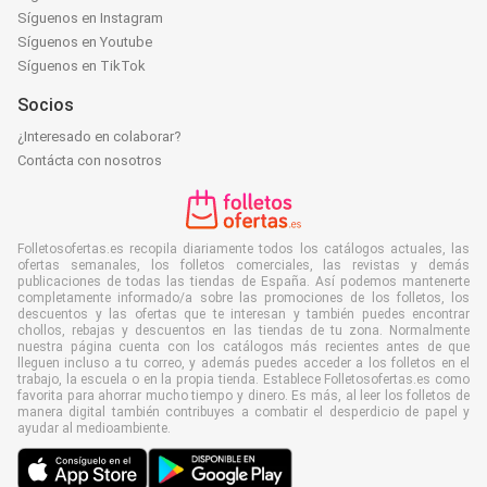
Síguenos en Instagram
Síguenos en Youtube
Síguenos en TikTok
Socios
¿Interesado en colaborar?
Contácta con nosotros
Folletosofertas.es recopila diariamente todos los catálogos actuales, las
ofertas semanales, los folletos comerciales, las revistas y demás
publicaciones de todas las tiendas de España. Así podemos mantenerte
completamente informado/a sobre las promociones de los folletos, los
descuentos y las ofertas que te interesan y también puedes encontrar
chollos, rebajas y descuentos en las tiendas de tu zona. Normalmente
nuestra página cuenta con los catálogos más recientes antes de que
lleguen incluso a tu correo, y además puedes acceder a los folletos en el
trabajo, la escuela o en la propia tienda. Establece Folletosofertas.es como
favorita para ahorrar mucho tiempo y dinero. Es más, al leer los folletos de
manera digital también contribuyes a combatir el desperdicio de papel y
ayudar al medioambiente.