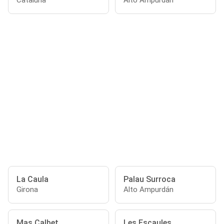
Cataluña
Alto Ampurdán
La Caula
Palau Surroca
Girona
Alto Ampurdán
Mas Calbet
Les Escaules